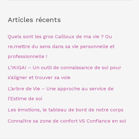
e
c
Articles récents
h
e
Quels sont les gros Cailloux de ma vie ? Ou
r
re.mettre du sens dans sa vie personnelle et
c
professionnelle !
h
L’IKIGAI – Un outil de connaissance de soi pour
e
s’aligner et trouver sa voie
r
L’arbre de Vie – Une approche au service de
l’Estime de soi
:
Les émotions, le tableau de bord de notre corps
Connaître sa zone de confort VS Confiance en soi