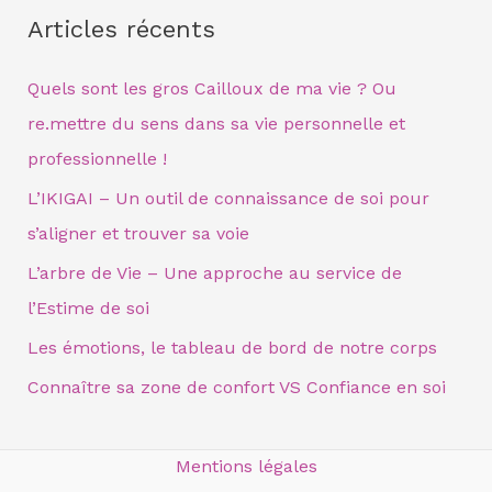
c
Articles récents
h
e
Quels sont les gros Cailloux de ma vie ? Ou
r
re.mettre du sens dans sa vie personnelle et
c
professionnelle !
h
L’IKIGAI – Un outil de connaissance de soi pour
e
s’aligner et trouver sa voie
r
L’arbre de Vie – Une approche au service de
l’Estime de soi
:
Les émotions, le tableau de bord de notre corps
Connaître sa zone de confort VS Confiance en soi
Mentions légales