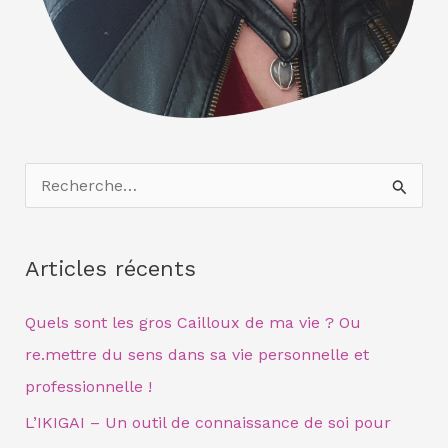
R
e
c
Articles récents
h
e
Quels sont les gros Cailloux de ma vie ? Ou
r
re.mettre du sens dans sa vie personnelle et
c
professionnelle !
h
L’IKIGAI – Un outil de connaissance de soi pour
e